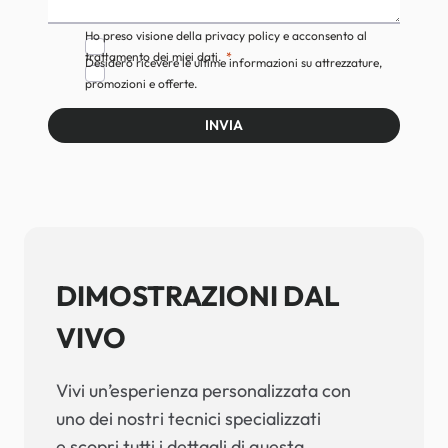
Ho preso visione della privacy policy e acconsento al
trattamento dei miei dati.
Desidero ricevere le ultime informazioni su attrezzature,
promozioni e offerte.
INVIA
DIMOSTRAZIONI DAL
VIVO
Vivi un’esperienza personalizzata con
uno dei nostri tecnici specializzati
e scopri tutti i dettagli di questa