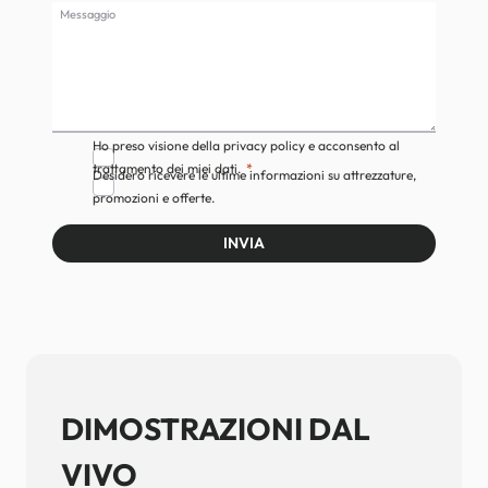
Messaggio
Ho preso visione della privacy policy e acconsento al
trattamento dei miei dati.
Desidero ricevere le ultime informazioni su attrezzature,
promozioni e offerte.
INVIA
DIMOSTRAZIONI DAL
VIVO