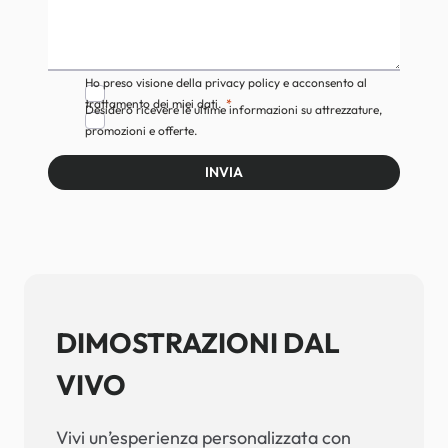
Ho preso visione della privacy policy e acconsento al
trattamento dei miei dati.
Desidero ricevere le ultime informazioni su attrezzature,
promozioni e offerte.
INVIA
DIMOSTRAZIONI DAL
VIVO
Vivi un’esperienza personalizzata con