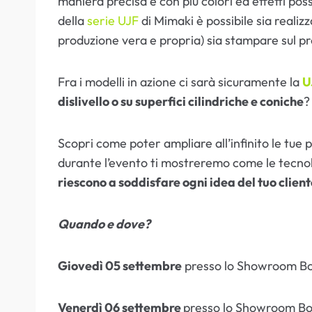
maniera precisa e con più colori ed effetti poss
della
serie UJF
di Mimaki è possibile sia realiz
produzione vera e propria) sia stampare sul pr
Fra i modelli in azione ci sarà sicuramente la
U
dislivello o su superfici cilindriche e coniche
?
Scopri come poter ampliare all’infinito le tue 
durante l’evento ti mostreremo come le tecno
riescono a soddisfare ogni idea del tuo client
Quando e dove?
Giovedì 05 settembre
presso lo Showroom Bomp
Venerdì 06 settembre
presso lo Showroom Bomp