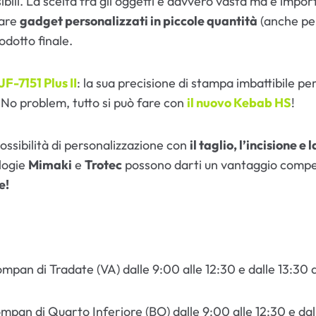
ibili. La scelta fra gli oggetti è davvero vasta ma è impor
zare
gadget personalizzati in piccole quantità
(anche per
odotto finale.
JF-7151 Plus II
: la sua precisione di stampa imbattibile pe
 No problem, tutto si può fare con
il nuovo Kebab HS
!
possibilità di personalizzazione con
il taglio, l’incisione
logie
Mimaki
e
Trotec
possono darti un vantaggio compe
e!
an di Tradate (VA) dalle 9:00 alle 12:30 e dalle 13:30 a
an di Quarto Inferiore (BO) dalle 9:00 alle 12:30 e dall