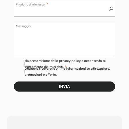
Prodotto di interesse
Messaggio
Ho preso visione della privacy policy e acconsento al
trattamento dei miei dati.
Desidero ricevere le ultime informazioni su attrezzature,
promozioni e offerte.
INVIA