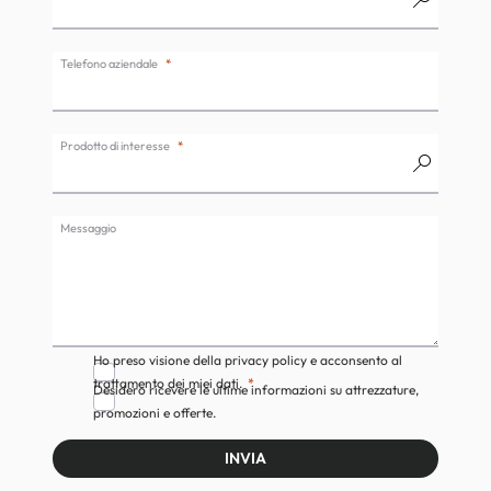
Telefono aziendale
Prodotto di interesse
Messaggio
Ho preso visione della privacy policy e acconsento al
trattamento dei miei dati.
Desidero ricevere le ultime informazioni su attrezzature,
promozioni e offerte.
INVIA