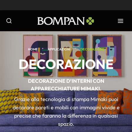
Salta
al
contenuto
•
•
HOME
APPLICAZIONI
DECORAZIONE
DECORAZIONE
DECORAZIONE D’INTERNI CON
APPARECCHIATURE MIMAKI.
Grazie alla tecnologia di stampa Mimaki puoi
decorare pareti e mobili con immagini vivide e
precise che faranno la differenza in qualsiasi
spazio.