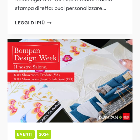
stampa diretta: puoi personalizzare…
L’EVENTO
LEGGI DI PIÙ
DTF
UV
E
TEXTILE
CHE
ASPETTAVI!
EVENTI
2024