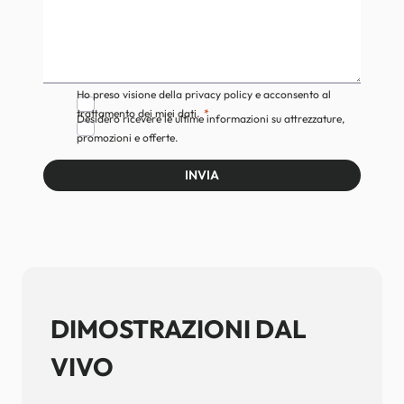
Ho preso visione della privacy policy e acconsento al
trattamento dei miei dati.
Desidero ricevere le ultime informazioni su attrezzature,
promozioni e offerte.
INVIA
DIMOSTRAZIONI DAL
VIVO