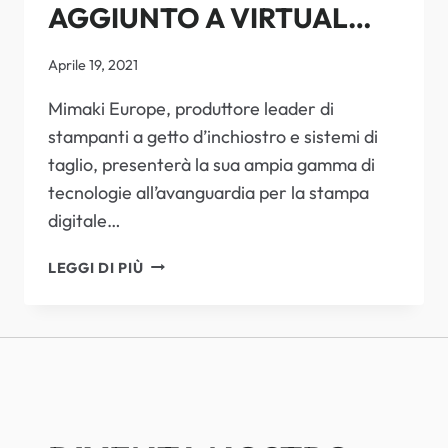
AGGIUNTO A VIRTUAL
DRUPA CON NOVITÀ DI
Aprile 19, 2021
PRODOTTO E LA NUOVA
Mimaki Europe, produttore leader di
stampanti a getto d’inchiostro e sistemi di
SERIE 100
taglio, presenterà la sua ampia gamma di
tecnologie all’avanguardia per la stampa
digitale…
MIMAKI
LEGGI DI PIÙ
PORTA
VALORE
AGGIUNTO
A
VIRTUAL
DRUPA
CON
NOVITÀ