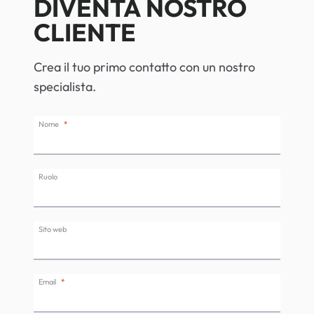
DIVENTA NOSTRO
DI
CLIENTE
PRODOTTO
E
LA
Crea il tuo primo contatto con un nostro
NUOVA
specialista.
SERIE
100
Nome
Ruolo
Sito web
Email