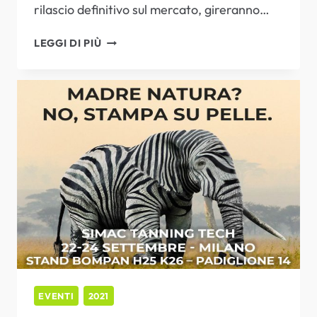
rilascio definitivo sul mercato, gireranno…
VIP
LEGGI DI PIÙ
EVENT
–
VERY
IMPORTANT
PRINT
EVENTI
2021