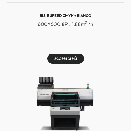
RIS. E SPEED ​​CMYK + BIANCO
2
600×600 8P . 1.88m
/h
SCOPRI DI PIÙ