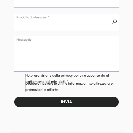
Prodotto di interesse
Messaggio
Ho preso visione della privacy policy e acconsento al
trattamento dei miei dati.
Desidero ricevere le ultime informazioni su attrezzature,
promozioni e offerte.
INVIA