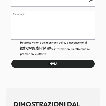
Messaggio
Ho preso visione della privacy policy e acconsento al
trattamento dei miei dati.
Desidero ricevere le ultime informazioni su attrezzature,
promozioni e offerte.
INVIA
DIMOSTRAZIONI DAL