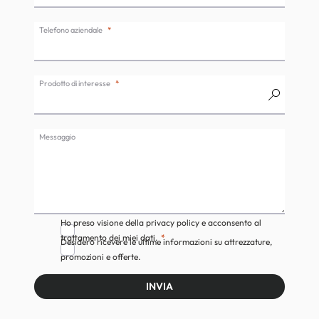
Telefono aziendale
Prodotto di interesse
Messaggio
Ho preso visione della privacy policy e acconsento al
trattamento dei miei dati.
Desidero ricevere le ultime informazioni su attrezzature,
promozioni e offerte.
INVIA