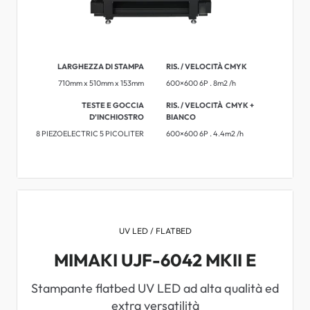
LARGHEZZA DI STAMPA
RIS. / VELOCITÀ CMYK
710mm x 510mm x 153mm
600×600 6P . 8m2 /h
TESTE E GOCCIA
RIS. / VELOCITÀ ​​CMYK +
D’INCHIOSTRO
BIANCO
8 PIEZOELECTRIC 5 PICOLITER
600×600 6P . 4.4m2 /h
UV LED / FLATBED
MIMAKI UJF-6042 MKII E
Stampante flatbed UV LED ad alta qualità ed
extra versatilità