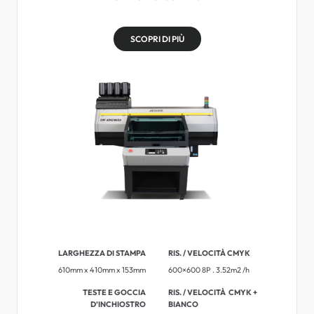
SCOPRI DI PIÙ
LARGHEZZA DI STAMPA
RIS. / VELOCITÀ CMYK
610mm x 410mm x 153mm
600×600 8P . 3.52m2 /h
TESTE E GOCCIA
RIS. / VELOCITÀ ​​CMYK +
D’INCHIOSTRO
BIANCO