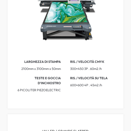
LARGHEZZA DI STAMPA
RIS. / VELOCITÀ CMYK
2100mm x 3100mm x 50mm
300×450 3P . 60m2 /h
TESTE E GOCCIA
RIS. / VELOCITÀ SU TELA
D’INCHIOSTRO
600×600 4P . 45m2 /h
6 PICOLITER PIEZOELECTRIC