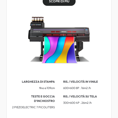
SCOPRI DI PIÙ
LARGHEZZA DI STAMPA
RIS. / VELOCITÀ IN VINILE
fino a 109cm
600×600 8P . 16m2 /h
TESTE E GOCCIA
RIS. / VELOCITÀ SU TELA
D’INCHIOSTRO
300×600 4P . 26m2 /h
2 PIEZOELECTRIC 7 PICOLITERS