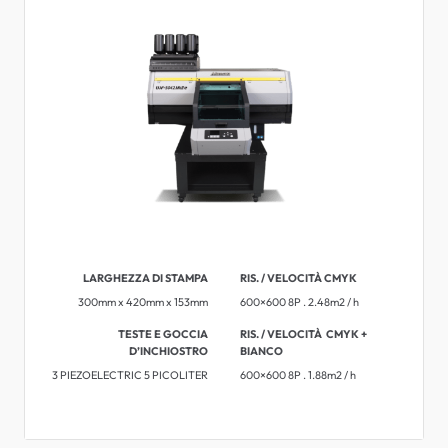
LARGHEZZA DI STAMPA
RIS. / VELOCITÀ CMYK
300mm x 420mm x 153mm
600×600 8P . 2.48m2 / h
TESTE E GOCCIA
RIS. / VELOCITÀ ​​CMYK +
D’INCHIOSTRO
BIANCO
3 PIEZOELECTRIC 5 PICOLITER
600×600 8P . 1.88m2 / h