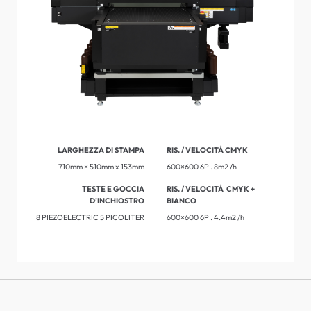
LARGHEZZA DI STAMPA
RIS. / VELOCITÀ CMYK
710mm × 510mm x 153mm
600×600 6P . 8m2 /h
TESTE E GOCCIA
RIS. / VELOCITÀ ​​CMYK +
D’INCHIOSTRO
BIANCO
8 PIEZOELECTRIC 5 PICOLITER
600×600 6P . 4.4m2 /h