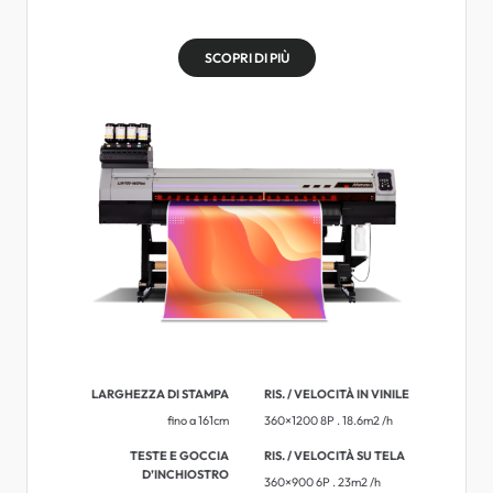
SCOPRI DI PIÙ
LARGHEZZA DI STAMPA
RIS. / VELOCITÀ IN VINILE
fino a 161cm
360×1200 8P . 18.6m2 /h
TESTE E GOCCIA
RIS. / VELOCITÀ SU TELA
D’INCHIOSTRO
360×900 6P . 23m2 /h