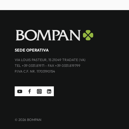
SEDE OPERATIVA
VIA LOUIS PASTEUR, 15 21049 TRADATE (VA)
TEL +39 0331.81971 - FAX +39 0331.819799
P.IVA C.F. NR. 11703190154
© 2026 BOMPAN