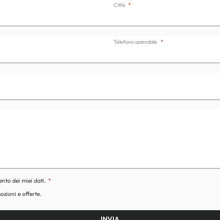
Città
Telefono aziendale
ento dei miei dati.
ozioni e offerte.
INVIA