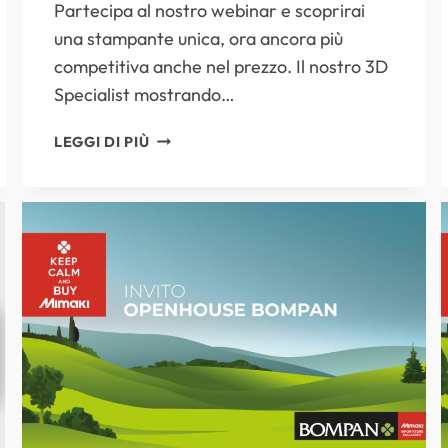
Partecipa al nostro webinar e scoprirai
WEBINAR
una stampante unica, ora ancora più
competitiva anche nel prezzo. Il nostro 3D
Specialist mostrando…
STAMPANTE
LEGGI DI PIÙ
MIMAKI
3D
FULL
COLOR,
UNICA
SUL
MERCATO.
SCOPRILA
PARTECIPANDO
AL
WEBINAR