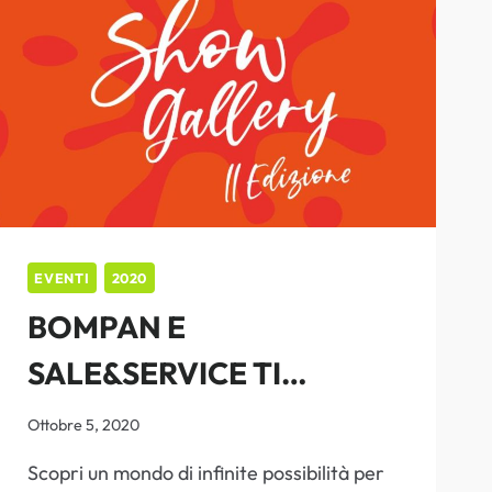
EVENTI
2020
BOMPAN E
SALE&SERVICE TI
ASPETTANO ALLO SHOW
Ottobre 5, 2020
GALLERY DI AVELLINO
Scopri un mondo di infinite possibilità per