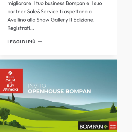
migliorare il tuo business Bompan e il suo
partner Sale&Service ti aspettano a
Avellino allo Show Gallery II Edizione.
Registrati…
BOMPAN
LEGGI DI PIÙ
E
SALE&SERVICE
TI
ASPETTANO
ALLO
SHOW
GALLERY
DI
AVELLINO