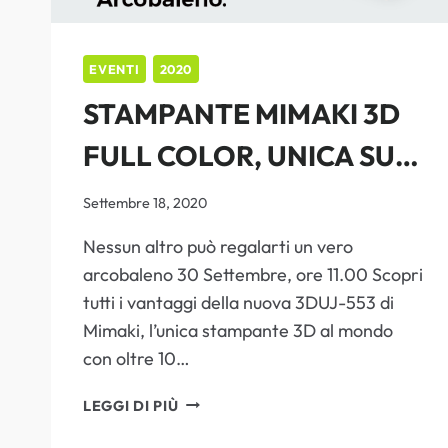
EVENTI
2020
STAMPANTE MIMAKI 3D
FULL COLOR, UNICA SUL
MERCATO. SCOPRILA
Settembre 18, 2020
PARTECIPANDO AL
Nessun altro può regalarti un vero
arcobaleno 30 Settembre, ore 11.00 Scopri
WEBINAR
tutti i vantaggi della nuova 3DUJ-553 di
Mimaki, l’unica stampante 3D al mondo
con oltre 10…
STAMPANTE
LEGGI DI PIÙ
MIMAKI
3D