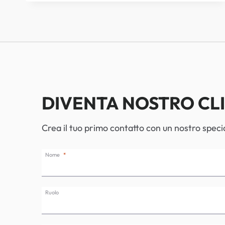
FULL
COLOR,
UNICA
SUL
MERCATO.
SCOPRILA
PARTECIPANDO
AL
DIVENTA NOSTRO CL
WEBINAR
Crea il tuo primo contatto con un nostro specia
Nome
Ruolo