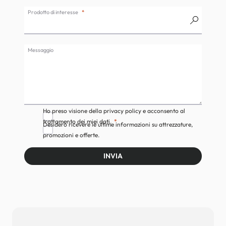
Prodotto di interesse
Messaggio
Ho preso visione della privacy policy e acconsento al
trattamento dei miei dati.
Desidero ricevere le ultime informazioni su attrezzature,
promozioni e offerte.
INVIA