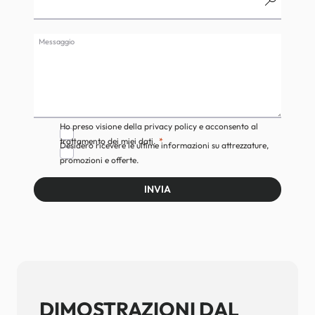
Messaggio
Ho preso visione della privacy policy e acconsento al
trattamento dei miei dati.
Desidero ricevere le ultime informazioni su attrezzature,
promozioni e offerte.
INVIA
DIMOSTRAZIONI DAL