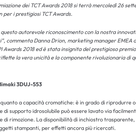
remiazione dei TCT Awards 2018 si terrà mercoledì 26 set
 per i prestigiosi TCT Awards.
a questo autorevole riconoscimento con la nostra innovat
ti”, commenta Danna Drion, marketing manager EMEA di 
PI Awards 2018 ed è stata insignita del prestigioso pre
riflette la vera unicità e la componente rivoluzionaria di 
 Mimaki 3DUJ-553
nto a capacità cromatiche: è in grado di riprodurre oltre
riale di supporto idrosolubile può essere lavato via facilme
e di rimozione. La disponibilità di inchiostro trasparente,
getti stampanti, per effetti ancora più ricercati.