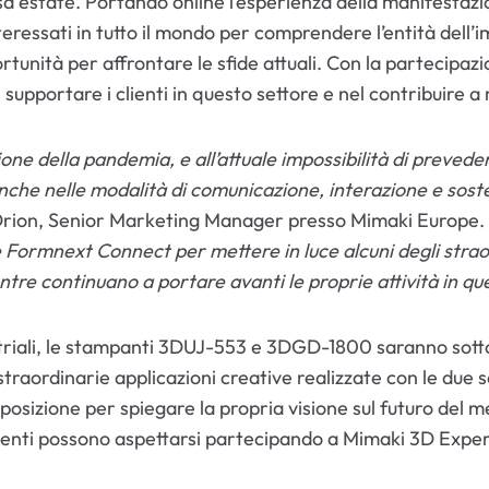
a estate. Portando online l’esperienza della manifestazio
teressati in tutto il mondo per comprendere l’entità dell’
rtunità per affrontare le sfide attuali. Con la partecip
supportare i clienti in questo settore e nel contribuire a 
ione della pandemia, e all’attuale impossibilità di preved
anche nelle modalità di comunicazione, interazione e soste
rion, Senior Marketing Manager presso Mimaki Europe. 
Formnext Connect per mettere in luce alcuni degli straordi
ntre continuano a portare avanti le proprie attività in q
striali, le stampanti 3DUJ-553 e 3DGD-1800 saranno sotto 
traordinarie applicazioni creative realizzate con le due s
posizione per spiegare la propria visione sul futuro del me
clienti possono aspettarsi partecipando a Mimaki 3D Experi