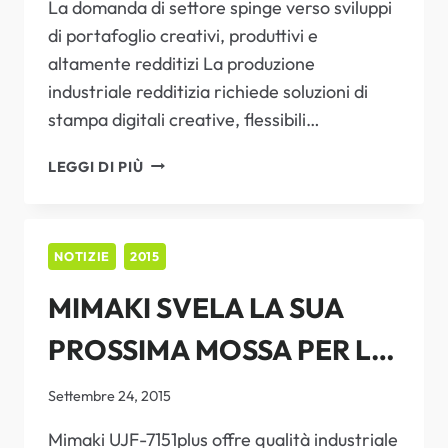
2015
La domanda di settore spinge verso sviluppi
DIRETTA
INKJET
di portafoglio creativi, produttivi e
altamente redditizi La produzione
industriale redditizia richiede soluzioni di
stampa digitali creative, flessibili…
MIMAKI
LEGGI DI PIÙ
MOSTRA
I
MUSCOLI
DI
NOTIZIE
2015
STAMPA
MIMAKI SVELA LA SUA
INDUSTRIALE
A
PROSSIMA MOSSA PER LA
INPRINT
2015
STAMPA DIRECT-TO-
Settembre 24, 2015
SHAPE
Mimaki UJF-7151plus offre qualità industriale