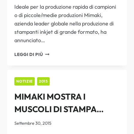
NUOVA SOLUZIONE DI
Ideale per la produzione rapida di campioni
o di piccole/medie produzioni Mimaki,
STAMPA DIRETTA INKJET
azienda leader globale nella produzione di
stampanti inkjet di grande formato, ha
annunciato…
STAMPA
LEGGI DI PIÙ
TESSILE
IMMEDIATA:
MIMAKI
PRESENTA
NOTIZIE
2015
A
MIMAKI MOSTRA I
ITMA
UNA
MUSCOLI DI STAMPA
NUOVA
SOLUZIONE
INDUSTRIALE A INPRINT
DI
Settembre 30, 2015
STAMPA