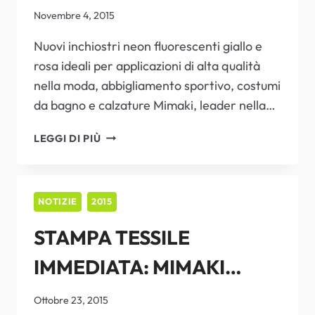
DIGITALE
Novembre 4, 2015
IN
Nuovi inchiostri neon fluorescenti giallo e
OCCASIONE
DI
rosa ideali per applicazioni di alta qualità
ITMA
nella moda, abbigliamento sportivo, costumi
2015
da bagno e calzature Mimaki, leader nella…
MIMAKI
LEGGI DI PIÙ
ABBAGLIERÀ
A
ITMA
2015
NOTIZIE
2015
A
STAMPA TESSILE
MILANO
IMMEDIATA: MIMAKI
PRESENTA A ITMA UNA
Ottobre 23, 2015