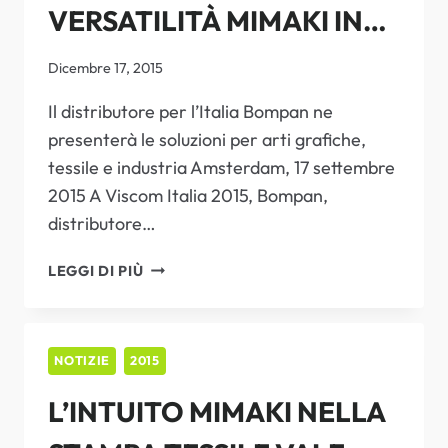
VERSATILITÀ MIMAKI IN
MOSTRA A VISCOM ITALIA
Dicembre 17, 2015
2015
Il distributore per l’Italia Bompan ne
presenterà le soluzioni per arti grafiche,
tessile e industria Amsterdam, 17 settembre
2015 A Viscom Italia 2015, Bompan,
distributore…
LA
LEGGI DI PIÙ
VISIONARIA
VERSATILITÀ
MIMAKI
IN
NOTIZIE
2015
MOSTRA
L’INTUITO MIMAKI NELLA
A
VISCOM