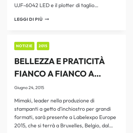
UJF-6042 LED e il plotter di taglio…
MIMAKI
LEGGI DI PIÙ
SEMPLIFICA
LA
PRODUZIONE
DEL
NOTIZIE
2015
PACKAGING
BELLEZZA E PRATICITÀ
DIGITALE
IN
FIANCO A FIANCO A
PICCOLI
BATCH
LABELEXPO EUROPE 2015
Giugno 24, 2015
Mimaki, leader nella produzione di
stampanti a getto d’inchiostro per grandi
formati, sarà presente a Labelexpo Europe
2015, che si terrà a Bruxelles, Belgio, dal…