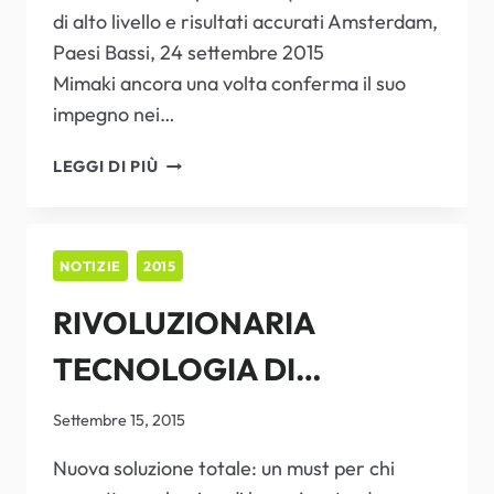
di alto livello e risultati accurati Amsterdam,
Paesi Bassi, 24 settembre 2015
Mimaki ancora una volta conferma il suo
impegno nei…
MIMAKI
LEGGI DI PIÙ
SVELA
LA
SUA
PROSSIMA
NOTIZIE
2015
MOSSA
RIVOLUZIONARIA
PER
LA
TECNOLOGIA DI
STAMPA
DIRECT-
PROTOTIPAZIONE IN-
TO-
Settembre 15, 2015
SHAPE
HOUSE MIMAKI DEBUTTA
Nuova soluzione totale: un must per chi