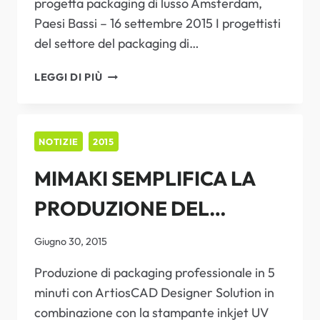
progetta packaging di lusso Amsterdam,
A LUXEPACK 2015
Paesi Bassi – 16 settembre 2015 I progettisti
del settore del packaging di…
RIVOLUZIONARIA
LEGGI DI PIÙ
TECNOLOGIA
DI
PROTOTIPAZIONE
IN-
NOTIZIE
2015
HOUSE
MIMAKI SEMPLIFICA LA
MIMAKI
DEBUTTA
PRODUZIONE DEL
A
LUXEPACK
PACKAGING DIGITALE IN
2015
Giugno 30, 2015
PICCOLI BATCH
Produzione di packaging professionale in 5
minuti con ArtiosCAD Designer Solution in
combinazione con la stampante inkjet UV