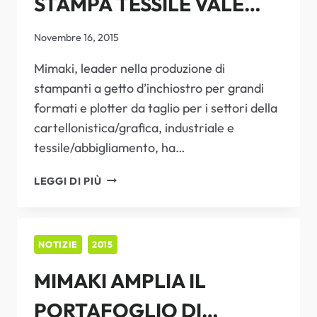
STAMPA TESSILE VALE
ITALIA
2015
ALL’AZIENDA IL VISCOM
Novembre 16, 2015
BEST OF AWARD
Mimaki, leader nella produzione di
stampanti a getto d’inchiostro per grandi
formati e plotter da taglio per i settori della
cartellonistica/grafica, industriale e
tessile/abbigliamento, ha…
L’INTUITO
LEGGI DI PIÙ
MIMAKI
NELLA
STAMPA
TESSILE
NOTIZIE
2015
VALE
MIMAKI AMPLIA IL
ALL’AZIENDA
IL
PORTAFOGLIO DI
VISCOM