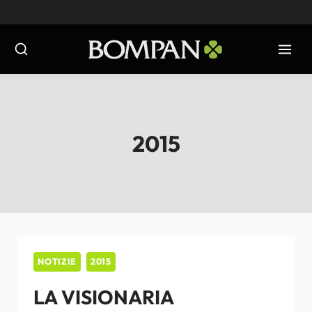
Salta
al
contenuto
2015
NOTIZIE
2015
LA VISIONARIA