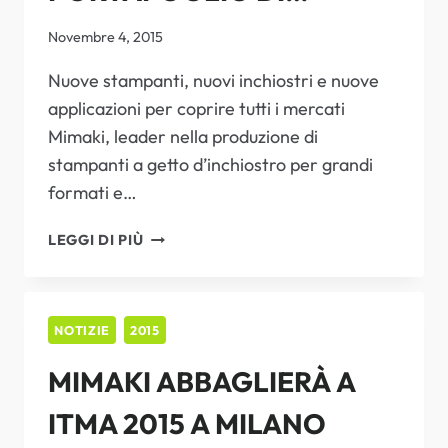
BEST
SOLUZIONI PER LA
OF
Novembre 4, 2015
AWARD
STAMPA TESSILE
Nuove stampanti, nuovi inchiostri e nuove
applicazioni per coprire tutti i mercati
DIGITALE IN OCCASIONE
Mimaki, leader nella produzione di
DI ITMA 2015
stampanti a getto d’inchiostro per grandi
formati e…
MIMAKI
LEGGI DI PIÙ
AMPLIA
IL
PORTAFOGLIO
DI
NOTIZIE
2015
SOLUZIONI
MIMAKI ABBAGLIERÀ A
PER
LA
ITMA 2015 A MILANO
STAMPA
TESSILE