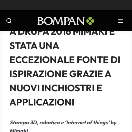
Salta
al
contenuto
NOTIZIE
-
2016
A DRUPA 2016 MIMAKI È
STATA UNA
ECCEZIONALE FONTE DI
ISPIRAZIONE GRAZIE A
NUOVI INCHIOSTRI E
APPLICAZIONI
Stampa 3D, robotica e ‘Internet of things’ by
Mimaki