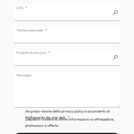
Città
Telefono aziendale
Prodotto di interesse
Messaggio
Ho preso visione della privacy policy e acconsento al
trattamento dei miei dati.
Desidero ricevere le ultime informazioni su attrezzature,
promozioni e offerte.