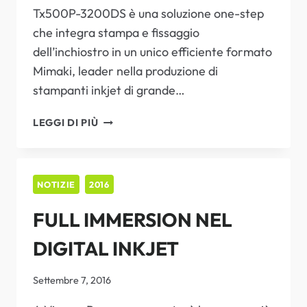
Tx500P-3200DS è una soluzione one-step
PER
IL
che integra stampa e fissaggio
SETTORE
dell’inchiostro in un unico efficiente formato
DELLA
Mimaki, leader nella produzione di
PLASTICA
stampanti inkjet di grande…
MIMAKI
LEGGI DI PIÙ
LANCIA
IL
NUOVO
SISTEMA
NOTIZIE
2016
PER
FULL IMMERSION NEL
STAMPA
DIRETTA
DIGITAL INKJET
SU
POLIESTERE
Settembre 7, 2016