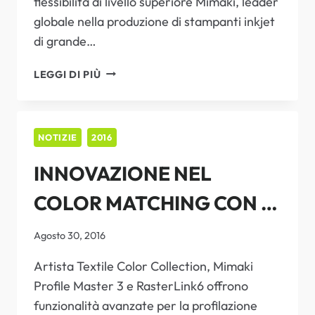
flessibilità di livello superiore Mimaki, leader
globale nella produzione di stampanti inkjet
di grande…
MIMAKI
LEGGI DI PIÙ
PRESENTA
A
VISCOM
PARIS
NOTIZIE
2016
LE
INNOVAZIONE NEL
STAMPANTI
INKJET
COLOR MATCHING CON I
CON
INCHIOSTRO
NUOVI SOFTWARE
UV
Agosto 30, 2016
DI
MIMAKI FACILI DA USARE
Artista Textile Color Collection, Mimaki
ULTIMA
GENERAZIONE
Profile Master 3 e RasterLink6 offrono
funzionalità avanzate per la profilazione