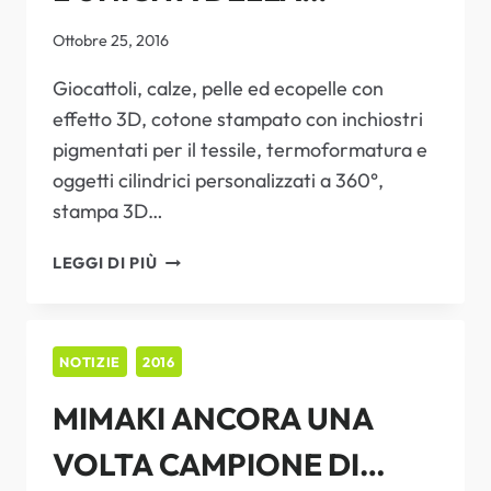
TESSUTI
TECNOLOGIA MIMAKI
PER
Ottobre 25, 2016
INTERNI
Giocattoli, calze, pelle ed ecopelle con
E
PRONTO
effetto 3D, cotone stampato con inchiostri
MODA
pigmentati per il tessile, termoformatura e
oggetti cilindrici personalizzati a 360°,
stampa 3D…
BOMPAN
LEGGI DI PIÙ
CELEBRA
L’UNICITÀ
DELLA
TECNOLOGIA
NOTIZIE
2016
MIMAKI
MIMAKI ANCORA UNA
VOLTA CAMPIONE DI