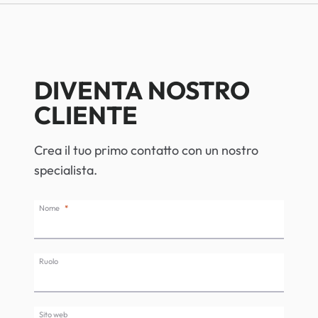
VOLUMI
E
MIX
ELEVATO
ALZA
DIVENTA NOSTRO
LA
POSTA
CLIENTE
IN
GIOCO
Crea il tuo primo contatto con un nostro
DEL
FORMATO
specialista.
SUPERWIDE
Nome
Ruolo
Sito web