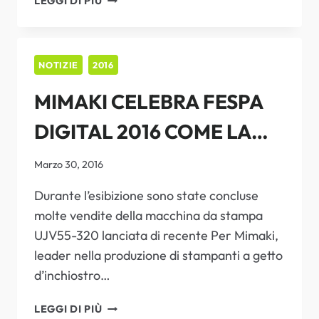
LEGGI DI PIÙ
A
ROMA
PER
VISCOM
NOTIZIE
2016
REGIONAL
MIMAKI CELEBRA FESPA
DIGITAL 2016 COME LA
SUA “MIGLIORE FIERA DI
Marzo 30, 2016
SEMPRE”
Durante l’esibizione sono state concluse
molte vendite della macchina da stampa
UJV55-320 lanciata di recente Per Mimaki,
leader nella produzione di stampanti a getto
d’inchiostro…
MIMAKI
LEGGI DI PIÙ