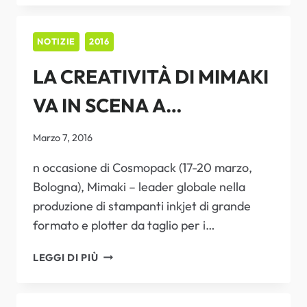
INEDITE
OPPORTUNITÀ
CON
NOTIZIE
2016
LA
LA CREATIVITÀ DI MIMAKI
NUOVA
STAMPANTE
VA IN SCENA A
INKJET
UV
COSMOPACK
DA
Marzo 7, 2016
3,2
n occasione di Cosmopack (17-20 marzo,
METRI
Bologna), Mimaki – leader globale nella
produzione di stampanti inkjet di grande
formato e plotter da taglio per i…
LA
LEGGI DI PIÙ
CREATIVITÀ
DI
MIMAKI