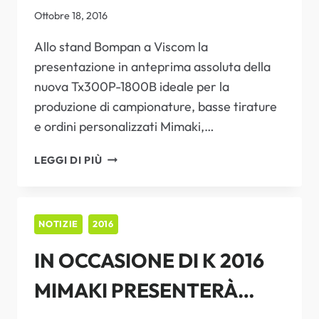
INNOVAZIONE NELLA
Ottobre 18, 2016
STAMPA DIGITALE
Allo stand Bompan a Viscom la
presentazione in anteprima assoluta della
TESSILE
nuova Tx300P-1800B ideale per la
produzione di campionature, basse tirature
e ordini personalizzati Mimaki,…
MIMAKI
LEGGI DI PIÙ
ANCORA
UNA
VOLTA
CAMPIONE
NOTIZIE
2016
DI
IN OCCASIONE DI K 2016
INNOVAZIONE
NELLA
MIMAKI PRESENTERÀ
STAMPA
DIGITALE