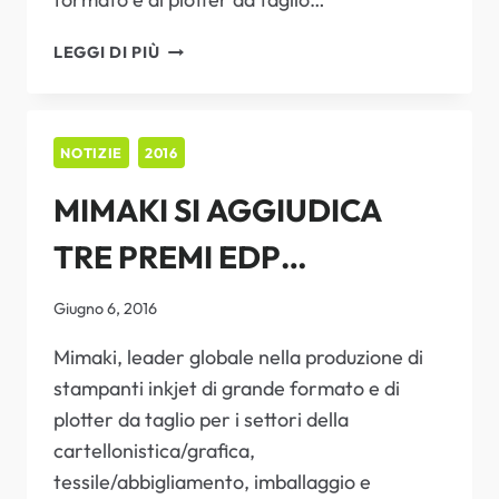
A
LEGGI DI PIÙ
DRUPA
2016
MIMAKI
È
NOTIZIE
2016
STATA
MIMAKI SI AGGIUDICA
UNA
ECCEZIONALE
TRE PREMI EDP
FONTE
DI
(EUROPEAN DIGITAL
ISPIRAZIONE
Giugno 6, 2016
GRAZIE
PRESS ASSOCIATION)
Mimaki, leader globale nella produzione di
A
NUOVI
stampanti inkjet di grande formato e di
INCHIOSTRI
plotter da taglio per i settori della
E
cartellonistica/grafica,
APPLICAZIONI
tessile/abbigliamento, imballaggio e