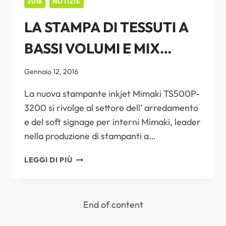
2016
NOTIZIE
AL
LA STAMPA DI TESSUTI A
SUO
PORTFOLIO
BASSI VOLUMI E MIX
DI
INCHIOSTRI
ELEVATO ALZA LA POSTA
SUBLIMATICI
Gennaio 12, 2016
AD
IN GIOCO DEL FORMATO
La nuova stampante inkjet Mimaki TS500P-
ALTE
PRESTAZIONI
3200 si rivolge al settore dell’ arredamento
SUPERWIDE
e del soft signage per interni Mimaki, leader
nella produzione di stampanti a…
LA
LEGGI DI PIÙ
STAMPA
DI
TESSUTI
End of content
A
BASSI