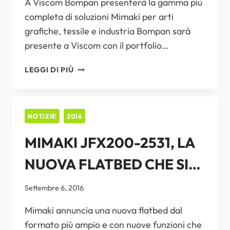
A Viscom Bompan presenterà la gamma più
completa di soluzioni Mimaki per arti
grafiche, tessile e industria Bompan sarà
presente a Viscom con il portfolio…
FULL
LEGGI DI PIÙ
IMMERSION
NEL
DIGITAL
INKJET
NOTIZIE
2016
MIMAKI JFX200-2531, LA
NUOVA FLATBED CHE SI
AFFIANCA ALL’ATTUALE
Settembre 6, 2016
PARCO MACCHINE
Mimaki annuncia una nuova flatbed dal
formato più ampio e con nuove funzioni che