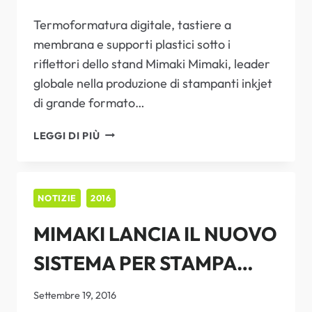
DIGITALE
STAMPA DIGITALE PER IL
Termoformatura digitale, tastiere a
PER
IL
membrana e supporti plastici sotto i
SETTORE DELLA
SETTORE
riflettori dello stand Mimaki Mimaki, leader
DELLA
PLASTICA
globale nella produzione di stampanti inkjet
PLASTICA
di grande formato…
IN
LEGGI DI PIÙ
OCCASIONE
DI
K
2016
NOTIZIE
2016
MIMAKI
MIMAKI LANCIA IL NUOVO
PRESENTERÀ
NUOVE
SISTEMA PER STAMPA
SOLUZIONI
DI
DIRETTA SU POLIESTERE
STAMPA
Settembre 19, 2016
DIGITALE