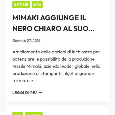
VA
NOTIZIE
2016
IN
MIMAKI AGGIUNGE IL
SCENA
A
NERO CHIARO AL SUO
COSMOPACK
PORTFOLIO DI
Gennaio 27, 2016
INCHIOSTRI SUBLIMATICI
Ampliamento delle opzioni di inchiostro per
potenziare le possibilità della produzione
AD ALTE PRESTAZIONI
tessile Mimaki, azienda leader globale nella
produzione di stampanti inkjet di grande
formato e…
MIMAKI
LEGGI DI PIÙ
AGGIUNGE
IL
NERO
CHIARO