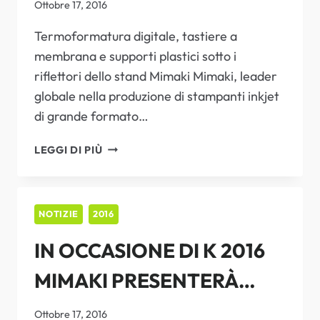
NUOVE SOLUZIONI DI
TESSILE
Ottobre 17, 2016
STAMPA DIGITALE PER IL
Termoformatura digitale, tastiere a
membrana e supporti plastici sotto i
SETTORE DELLA
riflettori dello stand Mimaki Mimaki, leader
PLASTICA
globale nella produzione di stampanti inkjet
di grande formato…
IN
LEGGI DI PIÙ
OCCASIONE
DI
K
2016
NOTIZIE
2016
MIMAKI
IN OCCASIONE DI K 2016
PRESENTERÀ
NUOVE
MIMAKI PRESENTERÀ
SOLUZIONI
DI
NUOVE SOLUZIONI DI
STAMPA
Ottobre 17, 2016