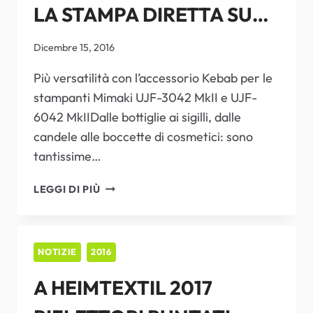
LA STAMPA DIRETTA SU
OGGETTI CILINDRICI
Dicembre 15, 2016
Più versatilità con l’accessorio Kebab per le
stampanti Mimaki UJF-3042 MkII e UJF-
6042 MkIIDalle bottiglie ai sigilli, dalle
candele alle boccette di cosmetici: sono
tantissime…
NUOVE
LEGGI DI PIÙ
FRONTIERE
PER
LA
STAMPA
NOTIZIE
2016
DIRETTA
A HEIMTEXTIL 2017
SU
OGGETTI