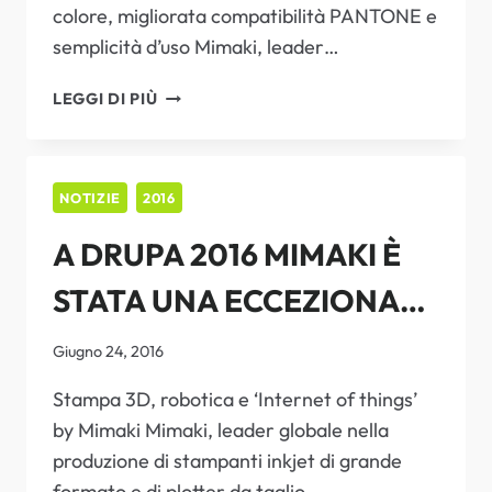
colore, migliorata compatibilità PANTONE e
semplicità d’uso Mimaki, leader…
INNOVAZIONE
LEGGI DI PIÙ
NEL
COLOR
MATCHING
CON
NOTIZIE
2016
I
A DRUPA 2016 MIMAKI È
NUOVI
SOFTWARE
STATA UNA ECCEZIONALE
MIMAKI
FACILI
FONTE DI ISPIRAZIONE
DA
Giugno 24, 2016
USARE
GRAZIE A NUOVI
Stampa 3D, robotica e ‘Internet of things’
by Mimaki Mimaki, leader globale nella
INCHIOSTRI E
produzione di stampanti inkjet di grande
APPLICAZIONI
formato e di plotter da taglio…