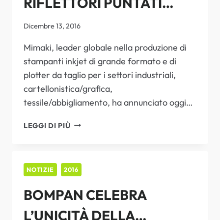
RIFLETTORI PUNTATI
CILINDRICI
SULLE NUOVE
Dicembre 13, 2016
OPPORTUNITÀ PER
Mimaki, leader globale nella produzione di
stampanti inkjet di grande formato e di
TESSUTI PER INTERNI E
plotter da taglio per i settori industriali,
PRONTO MODA
cartellonistica/grafica,
tessile/abbigliamento, ha annunciato oggi…
A
LEGGI DI PIÙ
HEIMTEXTIL
2017
RIFLETTORI
PUNTATI
NOTIZIE
2016
SULLE
BOMPAN CELEBRA
NUOVE
OPPORTUNITÀ
L’UNICITÀ DELLA
PER