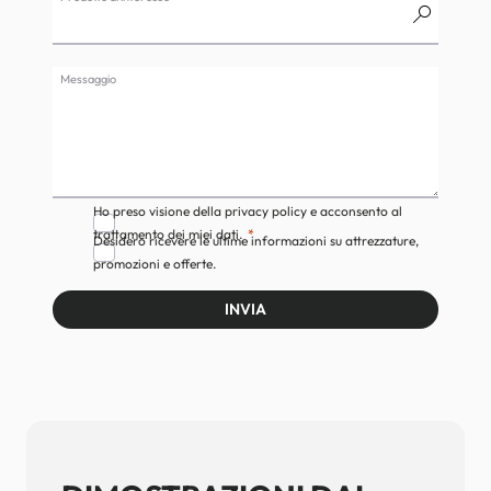
Messaggio
Ho preso visione della privacy policy e acconsento al
trattamento dei miei dati.
Desidero ricevere le ultime informazioni su attrezzature,
promozioni e offerte.
INVIA