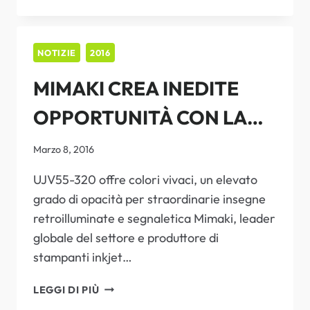
CELEBRA
FESPA
DIGITAL
2016
NOTIZIE
2016
COME
MIMAKI CREA INEDITE
LA
SUA
OPPORTUNITÀ CON LA
“MIGLIORE
FIERA
NUOVA STAMPANTE
DI
Marzo 8, 2016
SEMPRE”
INKJET UV DA 3,2 METRI
UJV55-320 offre colori vivaci, un elevato
grado di opacità per straordinarie insegne
retroilluminate e segnaletica Mimaki, leader
globale del settore e produttore di
stampanti inkjet…
MIMAKI
LEGGI DI PIÙ
CREA