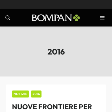
Salta
al
contenuto
2016
NOTIZIE
2016
NUOVE FRONTIERE PER