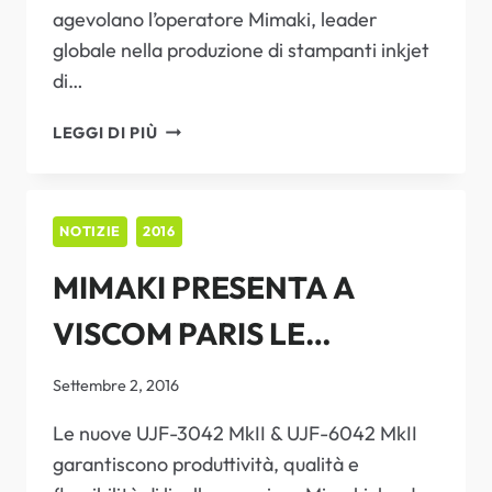
agevolano l’operatore Mimaki, leader
globale nella produzione di stampanti inkjet
di…
MIMAKI
LEGGI DI PIÙ
JFX200-
2531,
LA
NUOVA
NOTIZIE
2016
FLATBED
MIMAKI PRESENTA A
CHE
SI
VISCOM PARIS LE
AFFIANCA
ALL’ATTUALE
STAMPANTI INKJET CON
PARCO
Settembre 2, 2016
MACCHINE
INCHIOSTRO UV DI
Le nuove UJF-3042 MkII & UJF-6042 MkII
garantiscono produttività, qualità e
ULTIMA GENERAZIONE