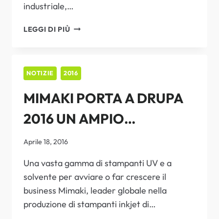
industriale,…
MIMAKI
LEGGI DI PIÙ
SI
AGGIUDICA
TRE
PREMI
NOTIZIE
2016
EDP
MIMAKI PORTA A DRUPA
(EUROPEAN
DIGITAL
2016 UN AMPIO
PRESS
ASSOCIATION)
PORTFOLIO DI SISTEMI
Aprile 18, 2016
ALL’AVANGUARDIA
Una vasta gamma di stampanti UV e a
solvente per avviare o far crescere il
business Mimaki, leader globale nella
produzione di stampanti inkjet di…