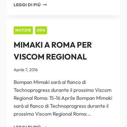
MIMAKI
LEGGI DI PIÙ
PORTA
A
DRUPA
2016
NOTIZIE
2016
UN
MIMAKI A ROMA PER
AMPIO
PORTFOLIO
VISCOM REGIONAL
DI
SISTEMI
ALL’AVANGUARDIA
Aprile 7, 2016
Bompan Mimaki sarà al fianco di
Technoprogress durante il prossimo Viscom
Regional Roma: 15-16 Aprile Bompan Mimaki
sarà al fianco di Technoprogress durante il
prossimo Viscom Regional Roma:…
MIMAKI