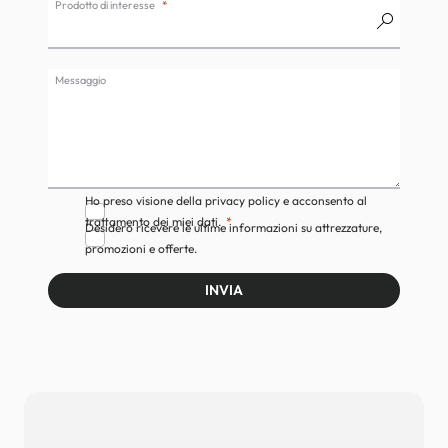
Prodotto di interesse
Messaggio
Ho preso visione della privacy policy e acconsento al
trattamento dei miei dati.
Desidero ricevere le ultime informazioni su attrezzature,
promozioni e offerte.
INVIA