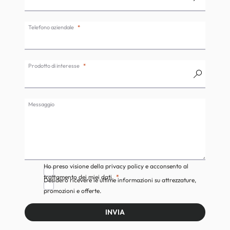
Telefono aziendale
Prodotto di interesse
Messaggio
Ho preso visione della privacy policy e acconsento al
trattamento dei miei dati.
Desidero ricevere le ultime informazioni su attrezzature,
promozioni e offerte.
INVIA