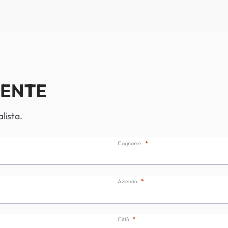
IENTE
lista.
Cognome
Azienda
Città