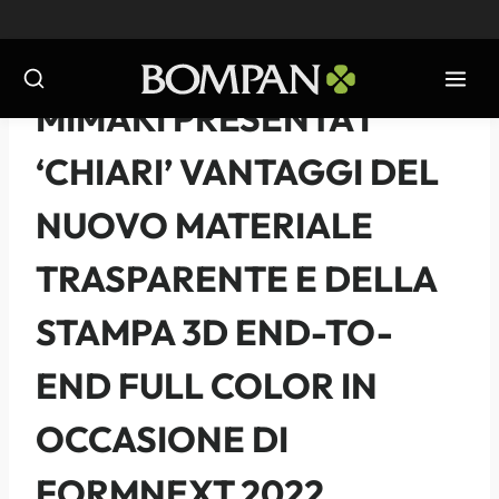
Salta
al
contenuto
NOTIZIE
-
2022
MIMAKI PRESENTA I
‘CHIARI’ VANTAGGI DEL
NUOVO MATERIALE
TRASPARENTE E DELLA
STAMPA 3D END-TO-
END FULL COLOR IN
OCCASIONE DI
FORMNEXT 2022