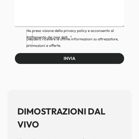
Ho preso visione della privacy policy e acconsento al
trattamento dei miei dati.
Desidero ricevere le ultime informazioni su attrezzature,
promozioni e offerte.
INVIA
DIMOSTRAZIONI DAL
VIVO