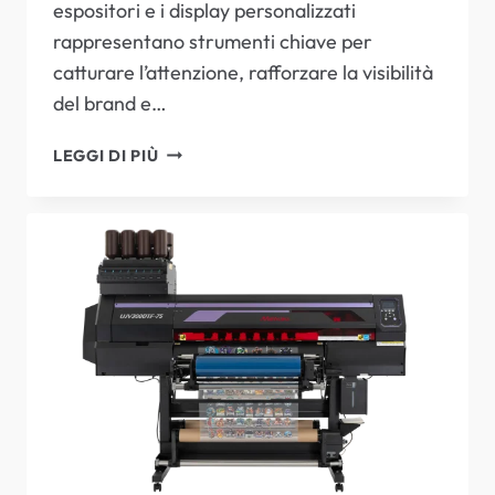
espositori e i display personalizzati
rappresentano strumenti chiave per
catturare l’attenzione, rafforzare la visibilità
del brand e…
SOLUZIONI
LEGGI DI PIÙ
MIMAKI:
STAMPA
UV
E
TAGLIO
PER
ESPOSITORI