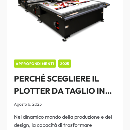
PER
OGNI
TUA
IDEA
APPROFONDIMENTI
2025
PERCHÉ SCEGLIERE IL
PLOTTER DA TAGLIO IN
PIANO MIMAKI CFX:
Agosto 6, 2025
PRECISIONE, VERSATILITÀ
Nel dinamico mondo della produzione e del
design, la capacità di trasformare
E PRESTAZIONI SUPERIORI