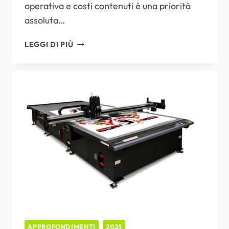
SUPERIORI E COSTI
operativa e costi contenuti è una priorità
assoluta…
OTTIMIZZATI.
DALLA
LEGGI DI PIÙ
TEORIA
ALLA
PRATICA:
COME
LA
TECNOLOGIA
CORE
MIMAKI
DELLA
CJV200
GARANTISCE
RISULTATI
SUPERIORI
E
COSTI
APPROFONDIMENTI
2025