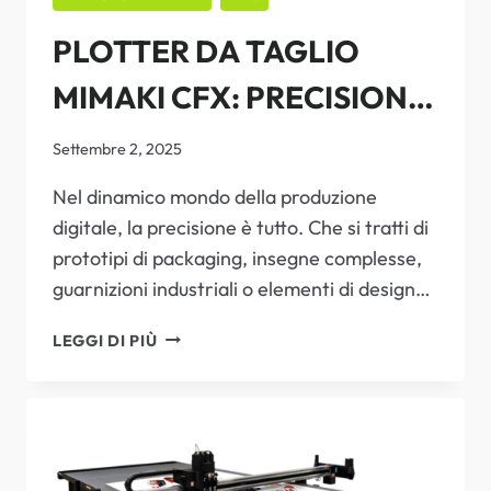
OTTIMIZZATI.
PLOTTER DA TAGLIO
MIMAKI CFX: PRECISIONE
INEGUAGLIABILE PER
Settembre 2, 2025
OGNI TUA IDEA
Nel dinamico mondo della produzione
digitale, la precisione è tutto. Che si tratti di
prototipi di packaging, insegne complesse,
guarnizioni industriali o elementi di design…
PLOTTER
LEGGI DI PIÙ
DA
TAGLIO
MIMAKI
CFX:
PRECISIONE
INEGUAGLIABILE