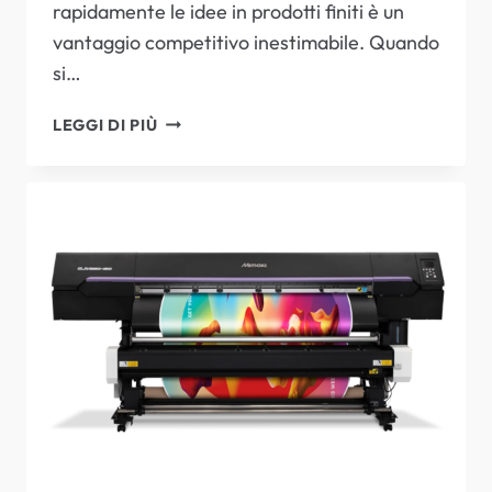
rapidamente le idee in prodotti finiti è un
vantaggio competitivo inestimabile. Quando
si…
PERCHÉ
LEGGI DI PIÙ
SCEGLIERE
IL
PLOTTER
DA
TAGLIO
IN
PIANO
MIMAKI
CFX:
PRECISIONE,
VERSATILITÀ
E
PRESTAZIONI
SUPERIORI