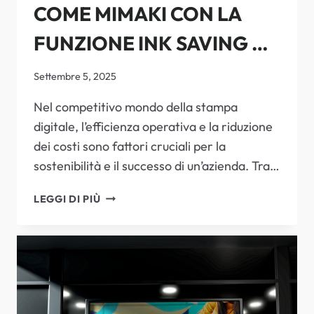
COME MIMAKI CON LA
FUNZIONE INK SAVING DI
RASTERLINK
Settembre 5, 2025
RIVOLUZIONA IL
Nel competitivo mondo della stampa
digitale, l’efficienza operativa e la riduzione
RISPARMIO INCHIOSTRO
dei costi sono fattori cruciali per la
sostenibilità e il successo di un’azienda. Tra…
COME
LEGGI DI PIÙ
MIMAKI
CON
LA
FUNZIONE
INK
SAVING
DI