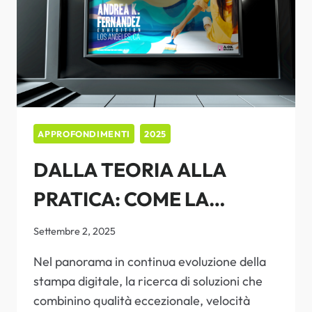
RASTERLINK
RIVOLUZIONA
IL
RISPARMIO
INCHIOSTRO
APPROFONDIMENTI
2025
DALLA TEORIA ALLA
PRATICA: COME LA
TECNOLOGIA CORE
Settembre 2, 2025
MIMAKI DELLA CJV200
Nel panorama in continua evoluzione della
stampa digitale, la ricerca di soluzioni che
GARANTISCE RISULTATI
combinino qualità eccezionale, velocità