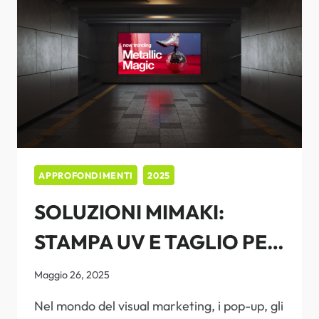
ECO-
SOLVENTE
MIMAKI
APPROFONDIMENTI
2025
SOLUZIONI MIMAKI:
STAMPA UV E TAGLIO PER
ESPOSITORI
Maggio 26, 2025
Nel mondo del visual marketing, i pop-up, gli