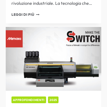
rivoluzione industriale. La tecnologia che…
RIVOLUZIONE
LEGGI DI PIÙ
INDUSTRIALE:
I
VANTAGGI
CHIAVE
DELLA
STAMPA
UV
FLATBED
SU
MATERIALI
RIGIDI
APPROFONDIMENTI
2025