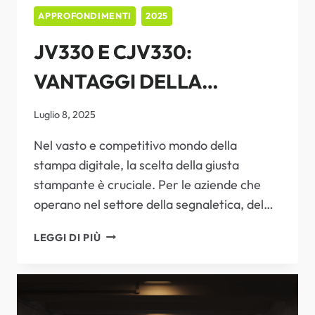
APPROFONDIMENTI
2025
JV330 E CJV330:
VANTAGGI DELLA
STAMPA ECO-SOLVENTE
Luglio 8, 2025
MIMAKI
Nel vasto e competitivo mondo della
stampa digitale, la scelta della giusta
stampante è cruciale. Per le aziende che
operano nel settore della segnaletica, del…
JV330
LEGGI DI PIÙ
E
CJV330:
VANTAGGI
DELLA
STAMPA