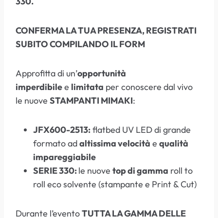
330.
CONFERMA LA TUA PRESENZA, REGISTRATI
SUBITO COMPILANDO IL FORM
Approfitta di un’
opportunità
imperdibile
e
limitata
per conoscere dal vivo
le nuove
STAMPANTI MIMAKI
:
JFX600-2513:
flatbed UV LED di grande
formato ad
altissima velocità
e
qualità
impareggiabile
SERIE 330:
le nuove
top di gamma
roll to
roll eco solvente (stampante e Print & Cut)
Durante l’evento
TUTTA LA GAMMA DELLE