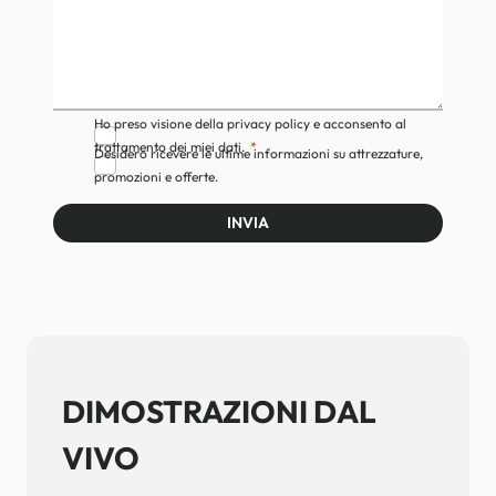
Ho preso visione della privacy policy e acconsento al
trattamento dei miei dati.
Desidero ricevere le ultime informazioni su attrezzature,
promozioni e offerte.
INVIA
DIMOSTRAZIONI DAL
VIVO