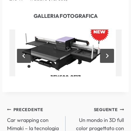
GALLERIA FOTOGRAFICA
NAVIGAZIONE
PRECEDENTE
SEGUENTE
Car wrapping con
Un mondo in 3D full
ARTICOLI
Mimaki – la tecnologia
color progettato con