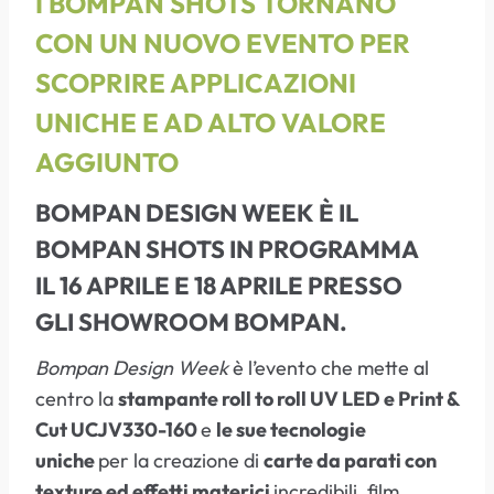
I BOMPAN SHOTS TORNANO
CON UN NUOVO EVENTO PER
SCOPRIRE APPLICAZIONI
UNICHE E AD ALTO VALORE
AGGIUNTO
BOMPAN DESIGN WEEK
È IL
BOMPAN SHOTS IN PROGRAMMA
IL
16 APRILE E 18 APRILE
PRESSO
GLI
SHOWROOM BOMPAN.
Bompan Design Week
è l’evento che mette al
centro la
stampante roll to roll UV LED e Print &
Cut UCJV330-160
e
le sue tecnologie
uniche
per la creazione di
carte da parati con
texture ed effetti materici
incredibili, film