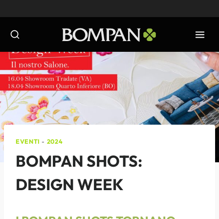
Salta
al
contenuto
EVENTI
-
2024
BOMPAN SHOTS:
DESIGN WEEK