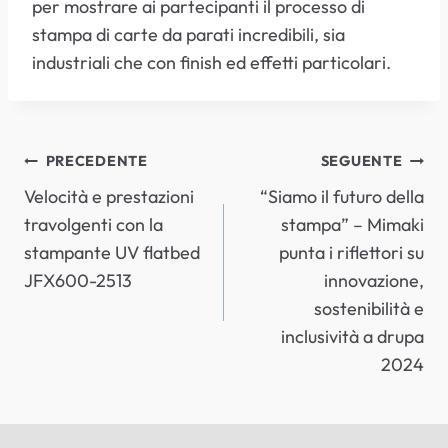
per mostrare ai partecipanti il processo di
stampa di carte da parati incredibili, sia
industriali che con finish ed effetti particolari.
NAVIGAZIONE
PRECEDENTE
SEGUENTE
Velocità e prestazioni
“Siamo il futuro della
ARTICOLI
travolgenti con la
stampa” – Mimaki
stampante UV flatbed
punta i riflettori su
JFX600-2513
innovazione,
sostenibilità e
inclusività a drupa
2024