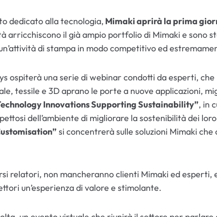
to dedicato alla tecnologia,
Mimaki aprirà la prima giorna
tà arricchiscono il già ampio portfolio di Mimaki e sono s
re un’attività di stampa in modo competitivo ed estremame
s ospiterà una serie di webinar condotti da esperti, che 
riale, tessile e 3D aprano le porte a nuove applicazioni, m
echnology Innovations Supporting Sustainability”
, in 
ettosi dell’ambiente di migliorare la sostenibilità dei loro 
Customisation”
si concentrerà sulle soluzioni Mimaki che
rsi relatori, non mancheranno clienti Mimaki ed esperti,
 settori un’esperienza di valore e stimolante.
lta, un evento virtuale che riunirà il settore per parlare