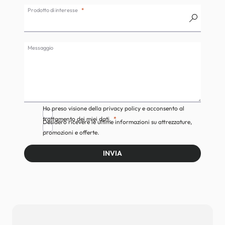
Prodotto di interesse
Messaggio
Ho preso visione della privacy policy e acconsento al
trattamento dei miei dati.
Desidero ricevere le ultime informazioni su attrezzature,
promozioni e offerte.
INVIA