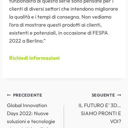
funzionalità di questa serie sono pensate per i
clienti di diversi settori che intendono migliorare
la qualità e i tempi di consegna. Non vediamo
l’ora di mostrare questi prodotti ai clienti,
esistenti e potenziali, in occasione di FESPA
2022 a Berlino.”
Richiedi informazioni
NAVIGAZIONE
PRECEDENTE
SEGUENTE
Global Innovation
IL FUTURO E’ 3D…
ARTICOLI
Days 2022: Nuove
SIAMO PRONTI E
soluzioni e tecnologie
VOI?