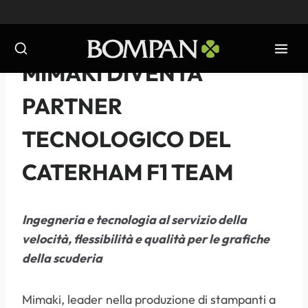
Salta
al
contenuto
NOTIZIE
-
2014
MIMAKI DIVENTA
PARTNER
TECNOLOGICO DEL
CATERHAM F1 TEAM
Ingegneria e tecnologia al servizio della
velocità, flessibilità e qualità per le grafiche
della scuderia
Mimaki, leader nella produzione di stampanti a