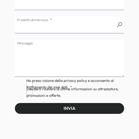
Prodotto di interesse
Messaggio
Ho preso visione della privacy policy e acconsento al
trattamento dei miei dati.
Desidero ricevere le ultime informazioni su attrezzature,
promozioni e offerte.
INVIA