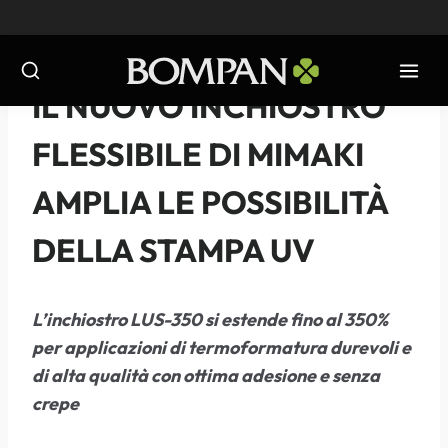
Salta
al
contenuto
NOTIZIE
-
2019
IL NUOVO INCHIOSTRO
FLESSIBILE DI MIMAKI
AMPLIA LE POSSIBILITÀ
DELLA STAMPA UV
L’inchiostro LUS-350 si estende fino al 350%
per applicazioni di termoformatura durevoli e
di alta qualità con ottima adesione e senza
crepe