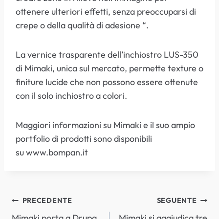
ottenere ulteriori effetti, senza preoccuparsi di
crepe o della qualità di adesione “.
La vernice trasparente dell’inchiostro LUS-350
di Mimaki, unica sul mercato, permette texture o
finiture lucide che non possono essere ottenute
con il solo inchiostro a colori.
Maggiori informazioni su Mimaki e il suo ampio
portfolio di prodotti sono disponibili
su www.bompan.it
NAVIGAZIONE
PRECEDENTE
SEGUENTE
Mimaki porta a Drupa
Mimaki si aggiudica tre