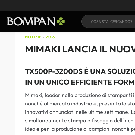
Salta
al
contenuto
NOTIZIE
-
2016
MIMAKI LANCIA IL NUO
TX500P-3200DS È UNA SOLUZI
IN UN UNICO EFFICIENTE FOR
Mimaki, leader nella produzione di stampanti ink
nonché al mercato industriale, presenta la st
innovativi annunciati nelle ultime settimane. 
simultaneamente stampa e fissaggio dell’inch
ideale per la produzione di campioni nonché pe