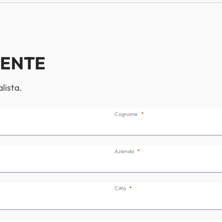
IENTE
lista.
Cognome
Azienda
Città