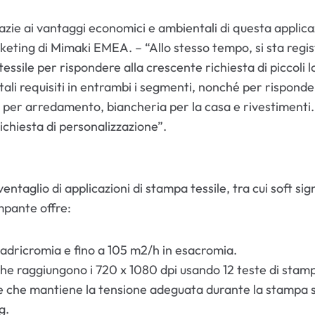
zie ai vantaggi economici e ambientali di questa applic
ting di Mimaki EMEA. – “Allo stesso tempo, si sta regis
ssile per rispondere alla crescente richiesta di piccoli lot
i requisiti in entrambi i segmenti, nonché per risponde
ni, per arredamento, biancheria per la casa e rivestimenti
richiesta di personalizzazione”.
glio di applicazioni di stampa tessile, tra cui soft sign
mpante offre:
adricromia e fino a 105 m2/h in esacromia.
he raggiungono i 720 x 1080 dpi usando 12 teste di stampa
one che mantiene la tensione adeguata durante la stampa s
g.