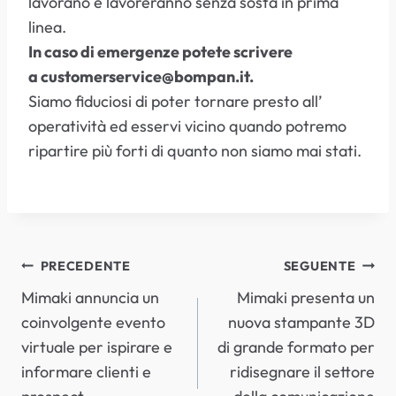
lavorano e lavoreranno senza sosta in prima
linea.
In caso di emergenze potete scrivere
a customerservice@bompan.it.
Siamo fiduciosi di poter tornare presto all’
operatività ed esservi vicino quando potremo
ripartire più forti di quanto non siamo mai stati.
NAVIGAZIONE
PRECEDENTE
SEGUENTE
Mimaki annuncia un
Mimaki presenta un
ARTICOLI
coinvolgente evento
nuova stampante 3D
virtuale per ispirare e
di grande formato per
informare clienti e
ridisegnare il settore