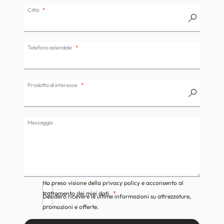
Città
Telefono aziendale
Prodotto di interesse
Messaggio
Ho preso visione della privacy policy e acconsento al
trattamento dei miei dati.
Desidero ricevere le ultime informazioni su attrezzature,
promozioni e offerte.