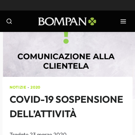
Salta
al
contenuto
NOTIZIE
-
2020
COVID-19 SOSPENSIONE
DELL’ATTIVITÀ
Tradate 23 marzo 2020