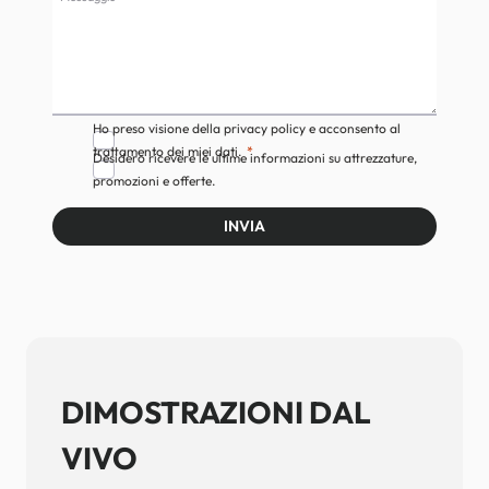
Ho preso visione della privacy policy e acconsento al
trattamento dei miei dati.
Desidero ricevere le ultime informazioni su attrezzature,
promozioni e offerte.
INVIA
DIMOSTRAZIONI DAL
VIVO