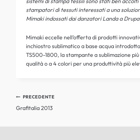
sistemi di stampa tessili sono stati ben accolti
stampatori di tessuti interessati a una soluzio
Mimaki indossati dai danzatori Landa a Drupa
Mimaki eccelle nell’offerta di prodotti innovati
inchiostro sublimatico a base acqua introdotto
TS500-1800, la stampante a sublimazione più ve
qualità o a 4 colori per una produttività più el
NAVIGAZIONE
PRECEDENTE
Grafitalia 2013
ARTICOLI