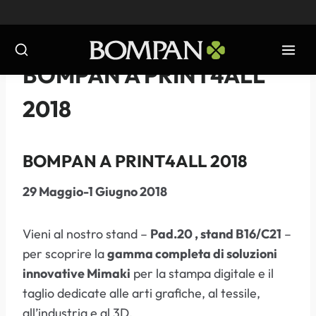
Salta
al
contenuto
NOTIZIE
-
2018
BOMPAN A PRINT4ALL
2018
BOMPAN A PRINT4ALL 2018
29 Maggio-1 Giugno 2018
Vieni al nostro stand –
Pad.20 , stand B16/C21
–
per scoprire la
gamma completa di soluzioni
innovative Mimaki
per la stampa digitale e il
taglio dedicate alle arti grafiche, al tessile,
all’industria e al 3D.