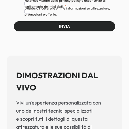
Ho preso visione della privacy policy e acconsento al
trattamento dei miei dati.
Desidero ricevere le ultime informazioni su attrezzature,
promozioni e offerte.
INVIA
DIMOSTRAZIONI DAL
VIVO
Vivi un’esperienza personalizzata con
uno dei nostri tecnici specializzati
e scopri tutti i dettagli di questa
attrezzatura e le sue possibilità di