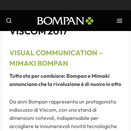
Salta
al
contenuto
EVENTI
-
2017
VISCOM 2017
VISUAL COMMUNICATION –
MIMAKI BOMPAN
Tutto sta per cambiare: Bompan e Mimaki
annunciano che la rivoluzione è di nuovo in atto
Da anni Bompan rappresenta un protagonista
indiscusso di Viscom, con uno stand di
dimensioni notevoli, indispensabile per
accogliere le innumerevoli novità tecnologiche