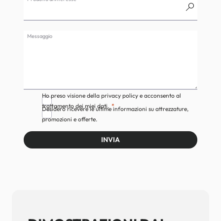
Messaggio
Ho preso visione della privacy policy e acconsento al
trattamento dei miei dati.
Desidero ricevere le ultime informazioni su attrezzature,
promozioni e offerte.
INVIA