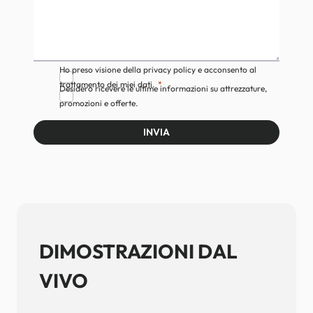
Ho preso visione della privacy policy e acconsento al
trattamento dei miei dati.
Desidero ricevere le ultime informazioni su attrezzature,
promozioni e offerte.
INVIA
DIMOSTRAZIONI DAL
VIVO