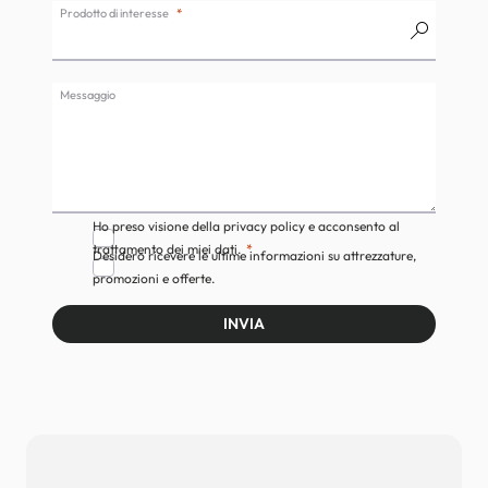
Prodotto di interesse
Messaggio
Ho preso visione della privacy policy e acconsento al
trattamento dei miei dati.
Desidero ricevere le ultime informazioni su attrezzature,
promozioni e offerte.
INVIA