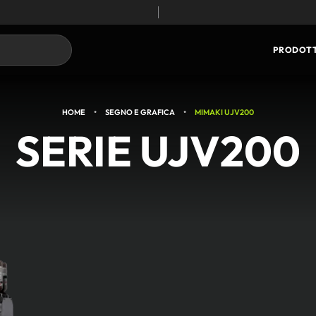
TECNOLOGIA CORE
PRODOTT
•
•
HOME
SEGNO E GRAFICA
MIMAKI UJV200
SERIE UJV200