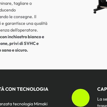
inare, tagliare o
riducendo
ando le consegne. Il
 e garantisce una qualità
enza dell’operatore.
 con inchiostro bianco e
one, privi di SVHC e
sano e sicuro.
ITÀ CON TECNOLOGIA
CAP
La se
vanzata tecnologia Mimaki
trasp