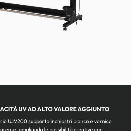
ACITÀ UV AD ALTO VALORE AGGIUNTO
rie UJV200 supporta inchiostri bianco e vernice
arente, ampliando le possibilità creative con