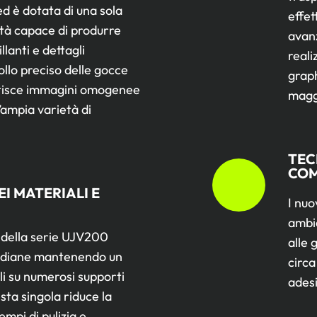
ed è dotata di una sola
effet
ità capace di produrre
avan
llanti e dettagli
reali
ollo preciso delle gocce
graph
antisce immagini omogenee
maggi
’ampia varietà di
TEC
COM
I MATERIALI E
I nuo
ambie
o della serie UJV200
alle 
otidiane mantenendo un
circa
li su numerosi supporti
adesi
esta singola riduce la
mpi di pulizia e