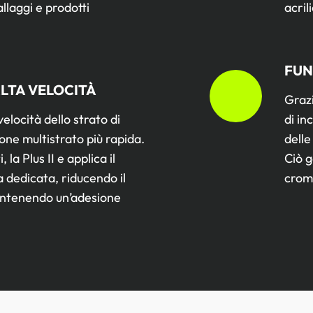
allaggi e prodotti
acril
FUN
ALTA VELOCITÀ
Grazi
elocità dello strato di
di in
ne multistrato più rapida.
delle
 la Plus II e applica il
Ciò g
 dedicata, riducendo il
croma
antenendo un’adesione