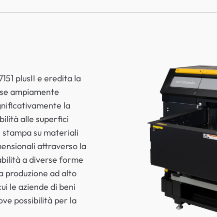
51 plusII e eredita la
lasse ampiamente
gnificativamente la
ilità alle superfici
di stampa su materiali
mensionali attraverso la
abilità a diverse forme
la produzione ad alto
ui le aziende di beni
ve possibilità per la