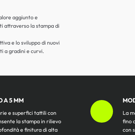
valore aggiunto e
ti attraverso la stampa di
tiva e lo sviluppo di nuovi
 a gradini e curvi.
O A 5 MM
MOD
ie e superfici tattili con
La m
sente la stampa in rilievo
fino 
ondità e finitura di alta
con s