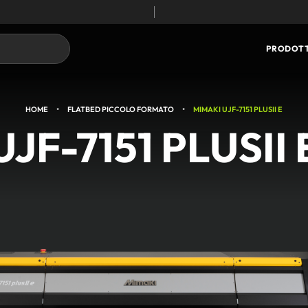
TECNOLOGIA CORE
PRODOTT
•
•
HOME
FLATBED PICCOLO FORMATO
MIMAKI UJF-7151 PLUSII E
UJF-7151 PLUSII 