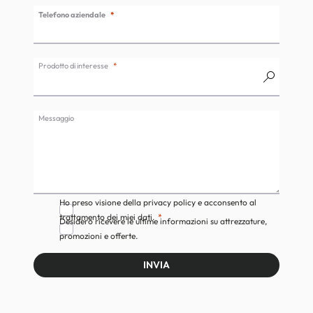
Telefono aziendale
Prodotto di interesse
Messaggio
Ho preso visione della privacy policy e acconsento al
trattamento dei miei dati.
Desidero ricevere le ultime informazioni su attrezzature,
promozioni e offerte.
INVIA