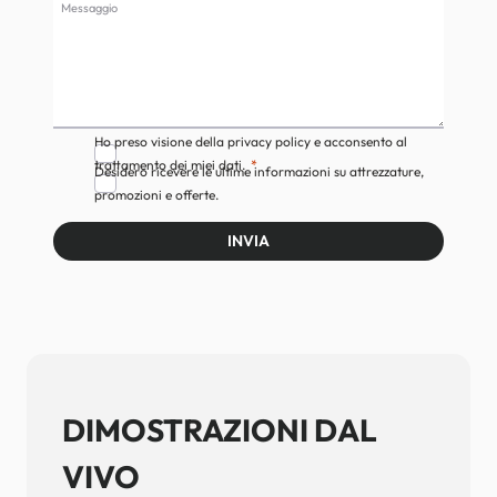
Messaggio
Ho preso visione della privacy policy e acconsento al
trattamento dei miei dati.
Desidero ricevere le ultime informazioni su attrezzature,
promozioni e offerte.
INVIA
DIMOSTRAZIONI DAL
VIVO