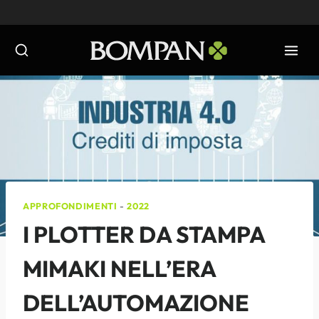
Salta
al
contenuto
APPROFONDIMENTI
-
2022
I PLOTTER DA STAMPA
MIMAKI NELL’ERA
DELL’AUTOMAZIONE