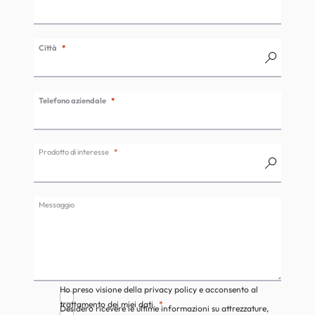
Città
Telefono aziendale
Prodotto di interesse
Messaggio
Ho preso visione della privacy policy e acconsento al
trattamento dei miei dati.
Desidero ricevere le ultime informazioni su attrezzature,