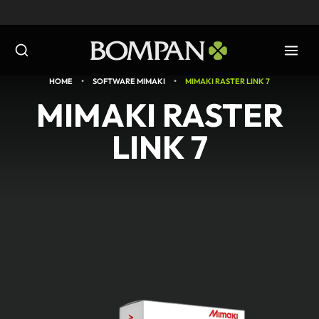
Salta
al
contenuto
•
•
HOME
SOFTWARE MIMAKI
MIMAKI RASTER LINK 7
MIMAKI RASTER
LINK 7