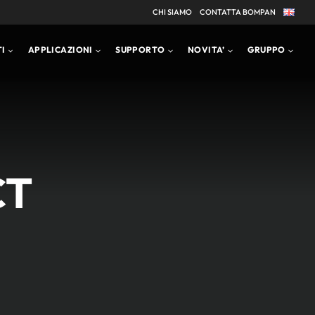
CHI SIAMO
CONTATTA BOMPAN
APPLICAZIONI
BROCHURE PRODOTTI
I
APPLICAZIONI
SUPPORTO
NOVITA’
GRUPPO
CT