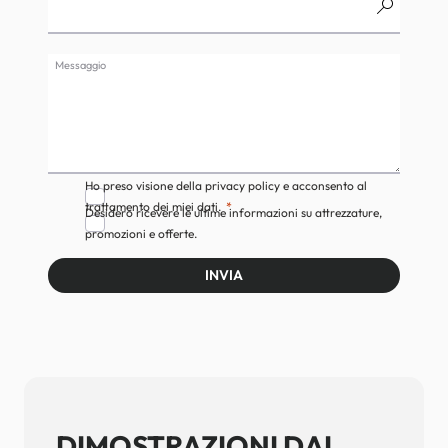
Messaggio
Ho preso visione della privacy policy e acconsento al
trattamento dei miei dati.
Desidero ricevere le ultime informazioni su attrezzature,
promozioni e offerte.
INVIA
DIMOSTRAZIONI DAL