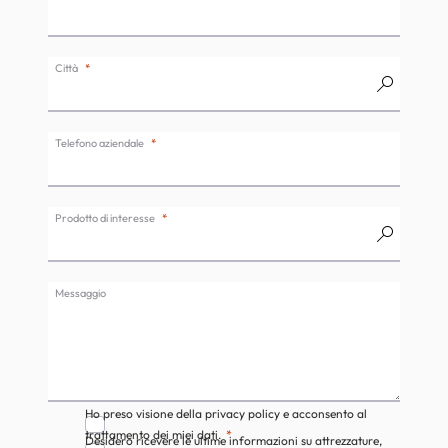
Città
Telefono aziendale
Prodotto di interesse
Messaggio
Ho preso visione della privacy policy e acconsento al
trattamento dei miei dati.
Desidero ricevere le ultime informazioni su attrezzature,