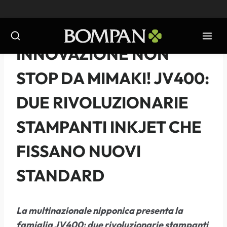
Salta
al
contenuto
NOTIZIE
-
2012
INNOVAZIONE NON
STOP DA MIMAKI! JV400:
DUE RIVOLUZIONARIE
STAMPANTI INKJET CHE
FISSANO NUOVI
STANDARD
La multinazionale nipponica presenta la
famiglia JV400: due rivoluzionarie stampanti