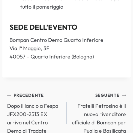
tutto il pomeriggio
SEDE DELL’EVENTO
Bompan Centro Demo Quarto Inferiore
Via I° Maggio, 3F
40057 – Quarto Inferiore (Bologna)
NAVIGAZIONE
PRECEDENTE
SEGUENTE
Dopo il lancio a Fespa
Fratelli Petrosino è il
ARTICOLI
JFX200-2513 EX
nuovo rivenditore
arriva nel Centro
ufficiale di Bompan per
Demo di Tradate
Puglia e Basilicata