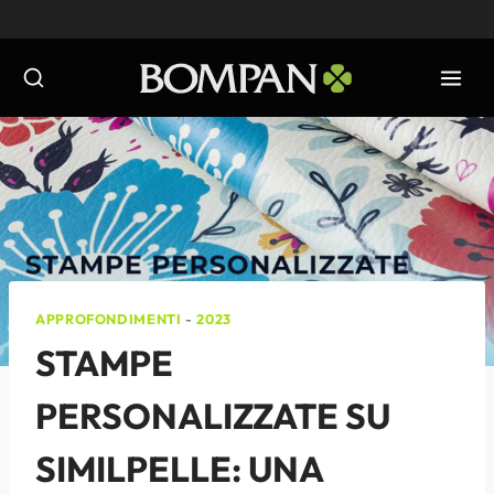
Salta
al
contenuto
APPROFONDIMENTI
-
2023
STAMPE
PERSONALIZZATE SU
SIMILPELLE: UNA