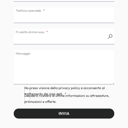
Telefono aziendale
Prodotto di interesse
Messaggio
Ho preso visione della privacy policy e acconsento al
trattamento dei miei dati.
Desidero ricevere le ultime informazioni su attrezzature,
promozioni e offerte.
INVIA